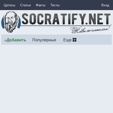
Цитаты
Статьи
Факты
Тесты
Вход
+Добавить
Популярные
Еще