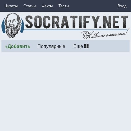
Цитаты
Статьи
Факты
Тесты
Вход
+Добавить
Популярные
Еще