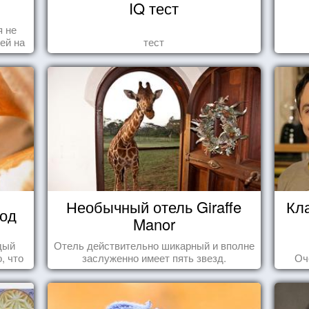
IQ тест
я не
ей на
тест
ы -
ы"
Необычный отель Giraffe
Кл
вод
Manor
дый
Отель действительно шикарный и вполне
, что
заслуженно имеет пять звезд.
Оч
 та
ье.