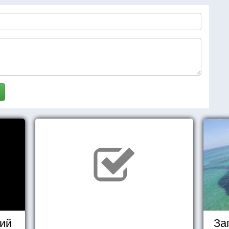
ий
За