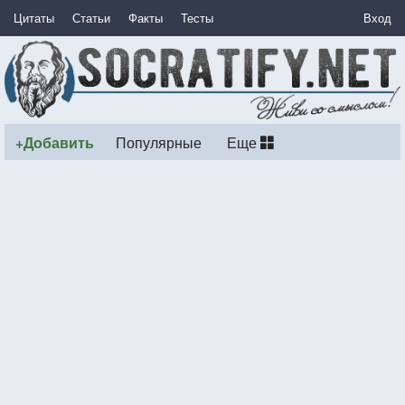
Цитаты
Статьи
Факты
Тесты
Вход
+Добавить
Популярные
Еще