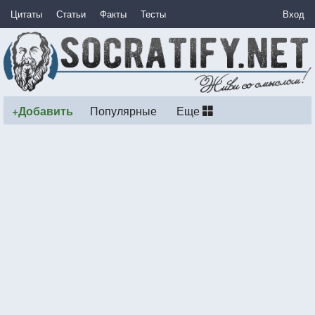
Цитаты
Статьи
Факты
Тесты
Вход
+Добавить
Популярные
Еще