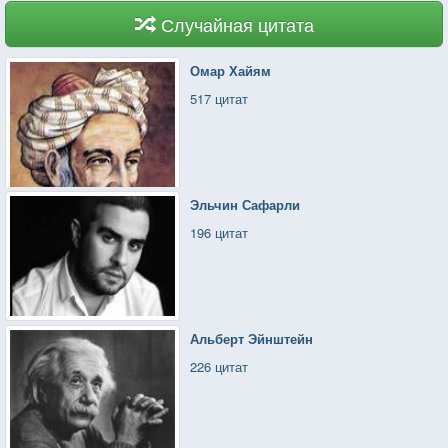
Случайная цитата
Омар Хайям
517 цитат
Эльчин Сафарли
196 цитат
Альберт Эйнштейн
226 цитат