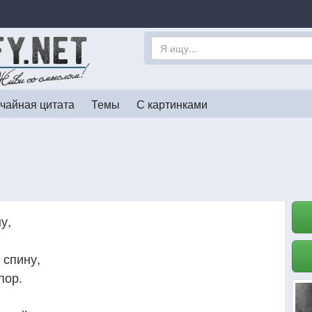
чайная цитата
Темы
С картинками
у,
 спину,
пор.