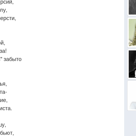
рсий,
лу,
ерсти,
й,
за!
ь" забыто
ья,
та-
ие,
иста.
шу,
 бьют,