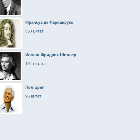
Франсуа де Ларошфуко
350 цитат
Иоганн Фридрих Шиллер
101 цитата
Пол Брегг
95 цитат