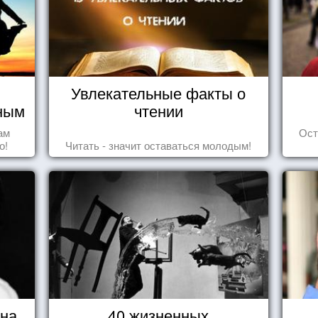
Увлекательные факты о
чным
чтении
ам
Ост
о!
Читать - значит оставаться молодым!
ина
40 жизненных