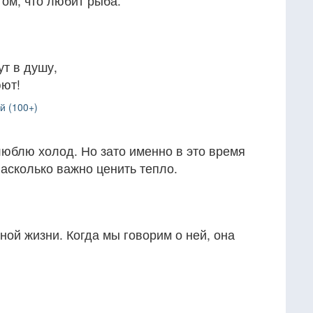
 том, что любит рыба.
ут в душу,
юют!
й (100+)
люблю холод. Но зато именно в это время
асколько важно ценить тепло.
ной жизни. Когда мы говорим о ней, она