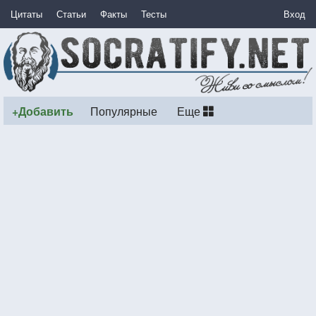
Цитаты
Статьи
Факты
Тесты
Вход
+Добавить
Популярные
Еще