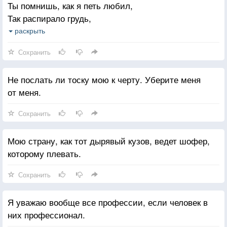
Ты помнишь, как я петь любил,
Так распирало грудь,
Теперь ни голоса, ни сил,
раскрыть
Чтоб губы разомкнуть.
Сохранить
И воскресают, словно сон,
Не послать ли тоску мою к черту. Уберите меня
Былые времена,
от меня.
И в хриплый мой магнитофон
Влюбляется страна.
Сохранить
Я пел, и грезил, и творил —
Мою страну, как тот дырявый кузов, ведет шофер,
Я многое успел,
которому плевать.
Какую женщину любил!
Каких друзей имел!
Сохранить
Прощай, Таганка и кино!
Я уважаю вообще все профессии, если человек в
Прощай, зеленый мир!
них профессионал.
В могиле страшно и темно,