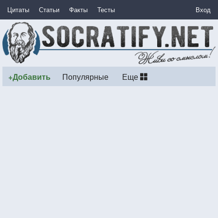
Цитаты
Статьи
Факты
Тесты
Вход
+Добавить
Популярные
Еще