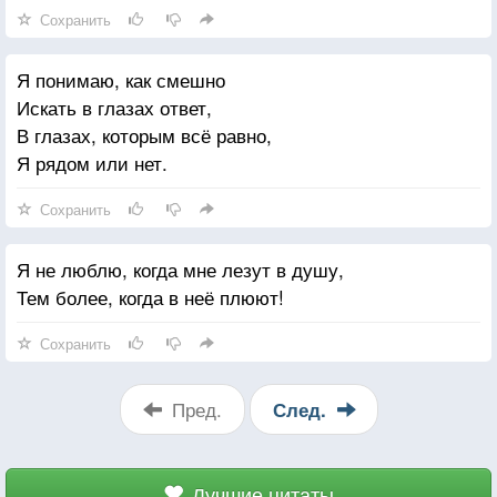
Вода течет из дыр.
Сохранить
Спасибо, друг, что посетил
Я понимаю, как смешно
Приют печальный мой.
Искать в глазах ответ,
Мы здесь все узники могил,
В глазах, которым всё равно,
А ты — один живой.
Я рядом или нет.
За все, чем дышишь и живешь,
Сохранить
Зубами, брат, держись,
Когда умрешь, тогда поймешь,
Я не люблю, когда мне лезут в душу,
Какая штука — жизнь
Тем более, когда в неё плюют!
Прощай! Себя я пережил
Сохранить
В кассете «Маяка».
И песни, что для вас сложил,
Пред.
След.
Переживут века!
Лучшие цитаты