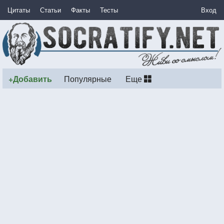
Цитаты
Статьи
Факты
Тесты
Вход
+Добавить
Популярные
Еще