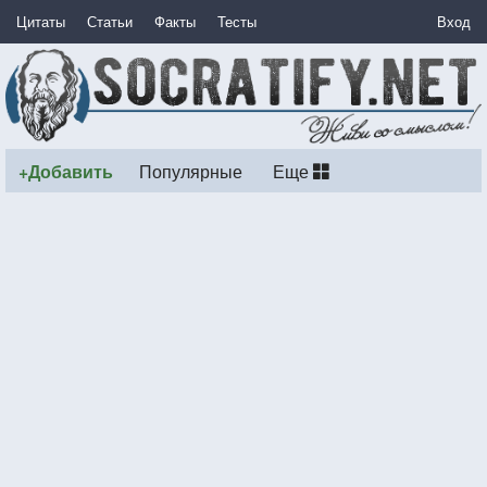
Цитаты
Статьи
Факты
Тесты
Вход
+Добавить
Популярные
Еще