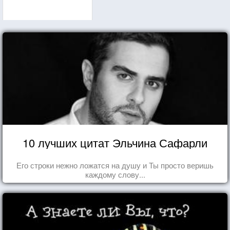
10 лучших цитат Эльчина Сафарли
Его строки нежно ложатся на душу и Ты просто веришь
каждому слову...