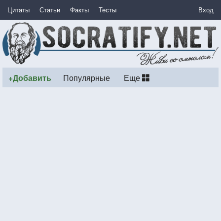
Цитаты
Статьи
Факты
Тесты
Вход
+Добавить
Популярные
Еще