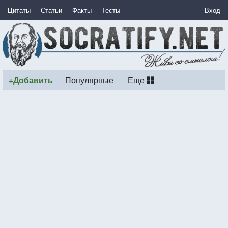
Цитаты
Статьи
Факты
Тесты
Вход
+Добавить
Популярные
Еще