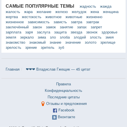
САМЫЕ ПОПУЛЯРНЫЕ ТЕМЫ
жадность
жажда
жалость
жара
желание
железо
желудок
жена
женщина
жертва
жестокость
животное
животные
жизненно
жизненное
зависимость
зависть
завтра
завтрак
заключённый
закон
замок
занятие
запах
запрет
зарплата
заря
заслуга
защита
звезда
звонок
здоровье
земля
зеркало
зима
зло
злоба
злодей
злость
змея
знакомство
знакомый
знание
значение
золото
зрелище
зрелость
зрение
зритель
зуб
Главная
❤❤❤ Владислав Гжещик — 45 цитат
Правила
Конфиденциальность
Последние цитаты
Отзывы и предложения
Facebook
Вконтакте