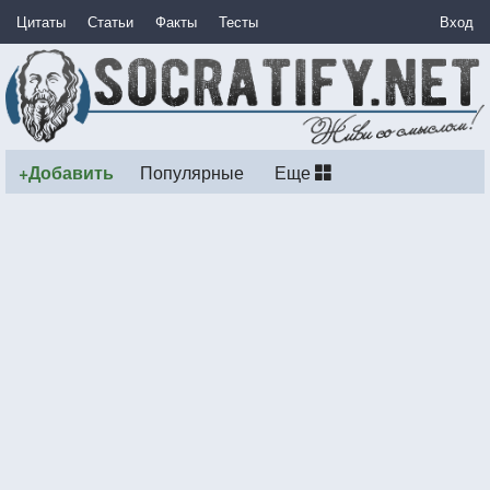
Цитаты
Статьи
Факты
Тесты
Вход
+Добавить
Популярные
Еще