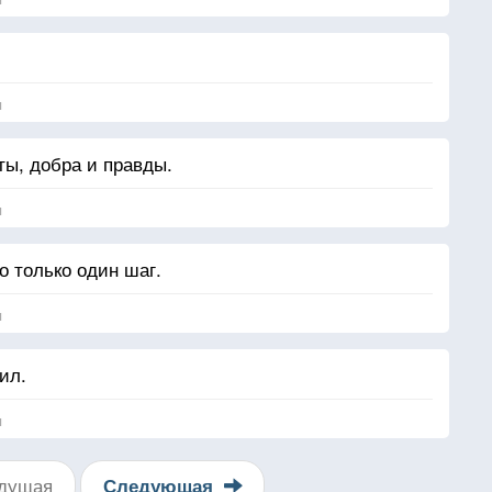
я
оты, добра и правды.
я
о только один шаг.
я
ил.
я
дущая
Следующая