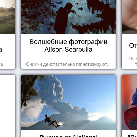
Волшебные фотографии
От
а
Alison Scarpulla
Оче
на
Снимки действительно гипнотизируют...
Лучшее от National
"В