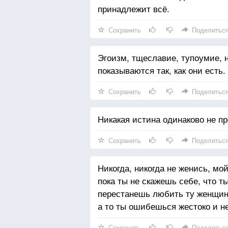
принадлежит всё.
Сохранить
Поделитьс
Эгоизм, тщеславие, тупоумие, 
показываются так, как они есть.
Сохранить
Поделитьс
Никакая истина одинаково не п
Сохранить
Поделитьс
Никогда, никогда не женись, мой
пока ты не скажешь себе, что ты
перестанешь любить ту женщину
а то ты ошибешься жестоко и н
Сохранить
Поделитьс