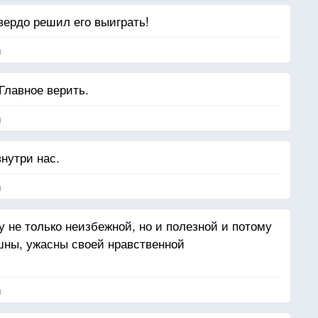
вердо решил его выиграть!
я
Главное верить.
я
внутри нас.
я
у не только неизбежной, но и полезной и потому
шны, ужасны своей нравственной
я