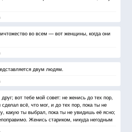
я
ничтожество во всем — вот женщины, когда они
я
редставляется двум людям.
я
 друг; вот тебе мой совет: не женись до тех пор,
 сделал всё, что мог, и до тех пор, пока ты не
, какую ты выбрал, пока ты не увидишь её ясно;
епоправимо. Женись стариком, никуда негодным
я