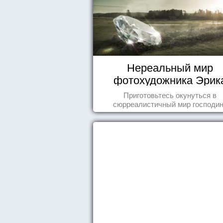
Нереальный мир
фотохудожника Эрик
Йоханссона
Приготовьтесь окунуться в
сюрреалистичный мир господи
Йоханссона