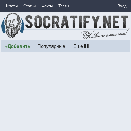
Цитаты
Статьи
Факты
Тесты
Вход
+Добавить
Популярные
Еще