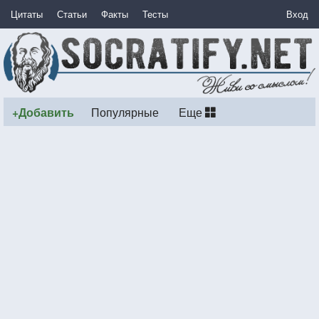
Цитаты
Статьи
Факты
Тесты
Вход
+Добавить
Популярные
Еще