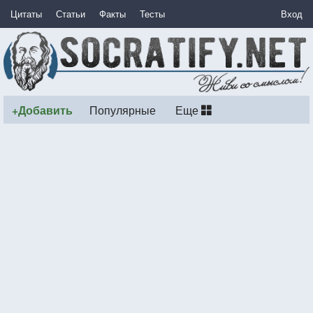
Цитаты
Статьи
Факты
Тесты
Вход
+Добавить
Популярные
Еще