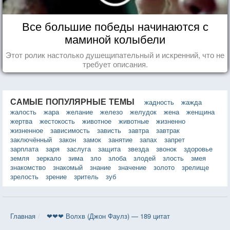
Все большие победы начинаются с
маминой колыбели
Этот ролик настолько душещипательный и искренний, что не
требует описания.
САМЫЕ ПОПУЛЯРНЫЕ ТЕМЫ
жадность
жажда
жалость
жара
желание
железо
желудок
жена
женщина
жертва
жестокость
животное
животные
жизненно
жизненное
зависимость
зависть
завтра
завтрак
заключённый
закон
замок
занятие
запах
запрет
зарплата
заря
заслуга
защита
звезда
звонок
здоровье
земля
зеркало
зима
зло
злоба
злодей
злость
змея
знакомство
знакомый
знание
значение
золото
зрелище
зрелость
зрение
зритель
зуб
Главная
❤❤❤ Волхв (Джон Фаулз) — 189 цитат