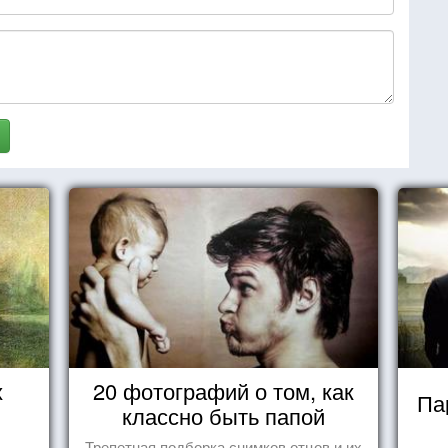
х
20 фотографий о том, как
Па
классно быть папой
Трепетная подборка снимков отцов и их