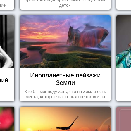
ие!
деток.
Инопланетные пейзажи
ший
Земли
Кто бы мог подумать, что на Земле есть
места, которые настолько непохожи на
привычные для человечества пейзажи,
что кажутся и вовсе инопланетными!