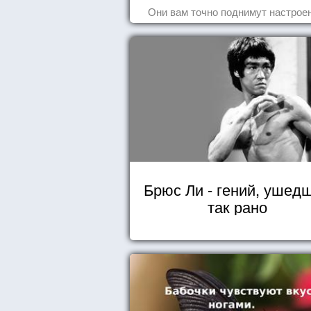
Они вам точно поднимут настроен
Брюс Ли - гений, ушед
так рано