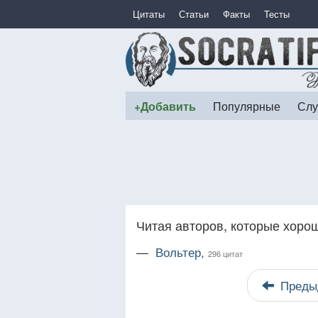
Цитаты
Статьи
Факты
Тесты
+Добавить
Популярные
Слу
Читая авторов, которые хоро
—
Вольтер,
296 цитат
Преды