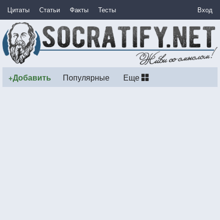
Цитаты
Статьи
Факты
Тесты
Вход
+Добавить
Популярные
Еще