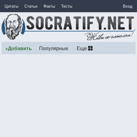
Цитаты
Статьи
Факты
Тесты
Вход
+Добавить
Популярные
Еще