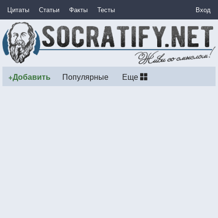
Цитаты
Статьи
Факты
Тесты
Вход
+Добавить
Популярные
Еще