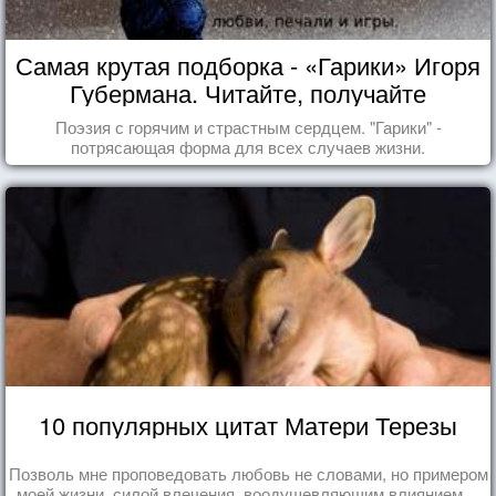
Самая крутая подборка - «Гарики» Игоря
Губермана. Читайте, получайте
удовольствие!
Поэзия с горячим и страстным сердцем. "Гарики" -
потрясающая форма для всех случаев жизни.
10 популярных цитат Матери Терезы
Позволь мне проповедовать любовь не словами, но примером
моей жизни, силой влечения, воодушевляющим влиянием ...