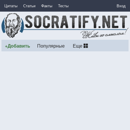
Цитаты
Статьи
Факты
Тесты
Вход
+Добавить
Популярные
Еще