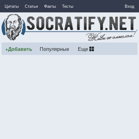
Цитаты
Статьи
Факты
Тесты
Вход
+Добавить
Популярные
Еще