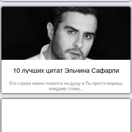
10 лучших цитат Эльчина Сафарли
Его строки нежно ложатся на душу и Ты просто веришь
каждому слову...