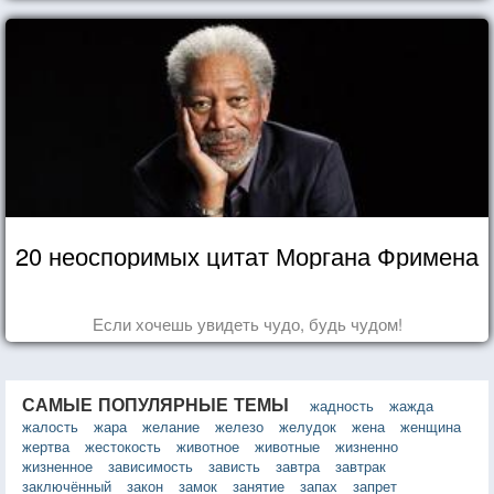
20 неоспоримых цитат Моргана Фримена
Если хочешь увидеть чудо, будь чудом!
САМЫЕ ПОПУЛЯРНЫЕ ТЕМЫ
жадность
жажда
жалость
жара
желание
железо
желудок
жена
женщина
жертва
жестокость
животное
животные
жизненно
жизненное
зависимость
зависть
завтра
завтрак
заключённый
закон
замок
занятие
запах
запрет