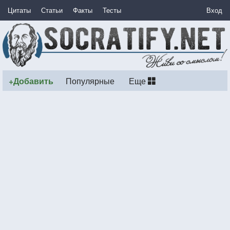
Цитаты
Статьи
Факты
Тесты
Вход
+Добавить
Популярные
Еще