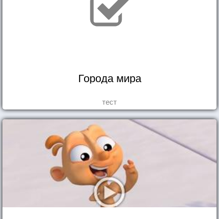
Города мира
тест