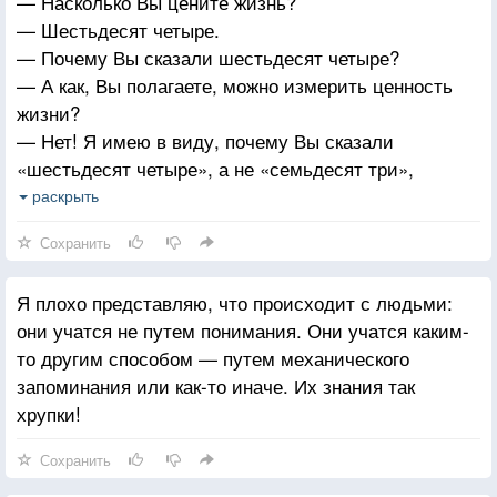
— Насколько Вы цените жизнь?
— Шестьдесят четыре.
— Почему Вы сказали шестьдесят четыре?
— А как, Вы полагаете, можно измерить ценность
жизни?
— Нет! Я имею в виду, почему Вы сказали
«шестьдесят четыре», а не «семьдесят три»,
например?
раскрыть
— Если бы я сказал «семьдесят три». Вы задали
Сохранить
бы мне тот же вопрос!
Я плохо представляю, что происходит с людьми:
они учатся не путем понимания. Они учатся каким-
то другим способом — путем механического
запоминания или как-то иначе. Их знания так
хрупки!
Сохранить