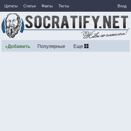
Цитаты
Статьи
Факты
Тесты
Вход
+Добавить
Популярные
Еще