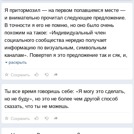
Я притормозил — на первом попавшемся месте —
и внимательно прочитал следующее предложение.
В точности я его не помню, но оно было очень
похожим на такое: «Индивидуальный член
социального сообщества нередко получает
информацию по визуальным, символьным
каналам». Повертел я это предложение так и сяк, и,
наконец, перевел его на нормальный язык. Знаете,
раскрыть
что оно означало? «Люди читают».
Сохранить
Ты все время говоришь себе: «Я могу это сделать,
но не буду», но это не более чем другой способ
сказать, что ты не можешь.
Сохранить