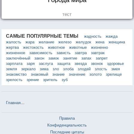
тест
САМЫЕ ПОПУЛЯРНЫЕ ТЕМЫ
жадность
жажда
жалость
жара
желание
железо
желудок
жена
женщина
жертва
жестокость
животное
животные
жизненно
жизненное
зависимость
зависть
завтра
завтрак
заключённый
закон
замок
занятие
запах
запрет
зарплата
заря
заслуга
защита
звезда
звонок
здоровье
земля
зеркало
зима
зло
злоба
злодей
злость
змея
знакомство
знакомый
знание
значение
золото
зрелище
зрелость
зрение
зритель
зуб
Главная
❤❤❤ Вы, конечно, шутите, мистер Фейнман! (Ричард Фей
Правила
Конфиденциальность
Последние цитаты