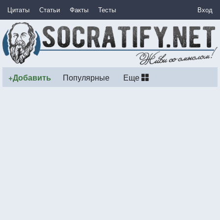
Цитаты
Статьи
Факты
Тесты
Вход
+Добавить
Популярные
Еще