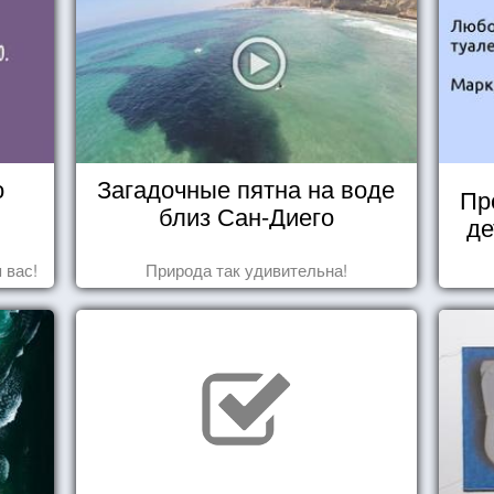
о
Загадочные пятна на воде
Пр
близ Сан-Диего
де
 вас!
Природа так удивительна!