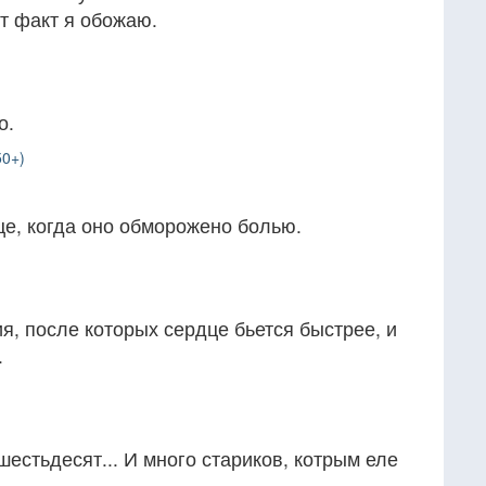
от факт я обожаю.
о.
50+)
це, когда оно обморожено болью.
, после которых сердце бьется быстрее, и
.
шестьдесят... И много стариков, котрым еле