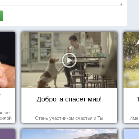
т
Доброта спасет мир!
ь не
силой
Стань участником счастья и Ты
Име
м ...