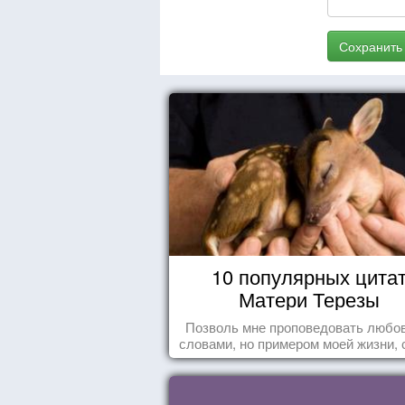
Сохранить
10 популярных цита
Матери Терезы
Позволь мне проповедовать любов
словами, но примером моей жизни, 
влечения, воодушевляющим влияние