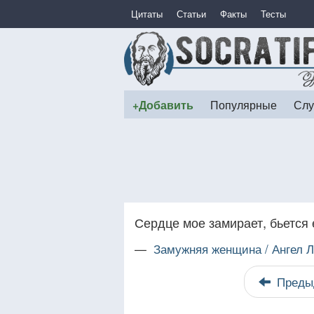
Цитаты
Статьи
Факты
Тесты
+Добавить
Популярные
Слу
Сердце мое замирает, бьется 
—
Замужняя женщина / Ангел 
Преды