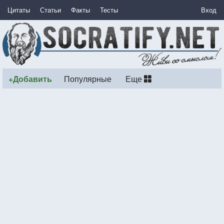
Цитаты
Статьи
Факты
Тесты
Вход
+Добавить
Популярные
Еще