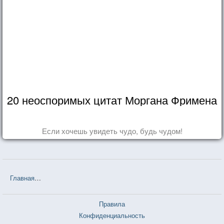
20 неоспоримых цитат Моргана Фримена
Если хочешь увидеть чудо, будь чудом!
Главная
❤❤❤ Заводной апельсин (Энтони Берджесс) — 31 цитата
Правила
Конфиденциальность