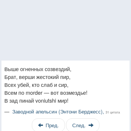
Выше огненных созвездий,
Брат, верши жестокий пир,
Всех убей, кто слаб и сир,
Всем по morder — вот возмездье!
В зад пинай voniutshi мир!
—
Заводной апельсин (Энтони Берджесс),
31 цитата
Пред.
След.