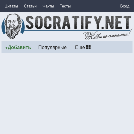
Цитаты
Статьи
Факты
Тесты
Вход
+Добавить
Популярные
Еще