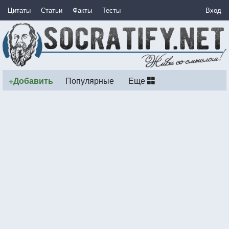
Цитаты
Статьи
Факты
Тесты
Вход
+Добавить
Популярные
Еще