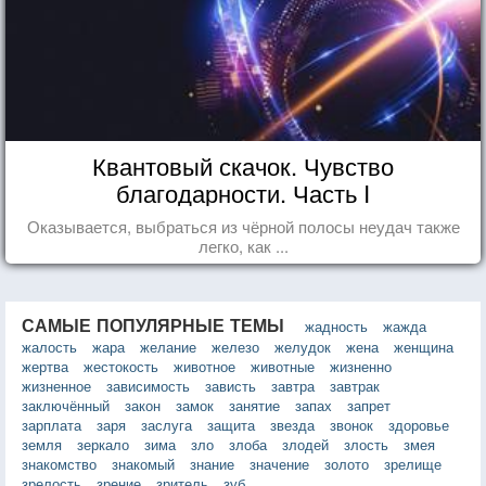
Квантовый скачок. Чувство
благодарности. Часть I
Оказывается, выбраться из чёрной полосы неудач также
легко, как ...
САМЫЕ ПОПУЛЯРНЫЕ ТЕМЫ
жадность
жажда
жалость
жара
желание
железо
желудок
жена
женщина
жертва
жестокость
животное
животные
жизненно
жизненное
зависимость
зависть
завтра
завтрак
заключённый
закон
замок
занятие
запах
запрет
зарплата
заря
заслуга
защита
звезда
звонок
здоровье
земля
зеркало
зима
зло
злоба
злодей
злость
змея
знакомство
знакомый
знание
значение
золото
зрелище
зрелость
зрение
зритель
зуб