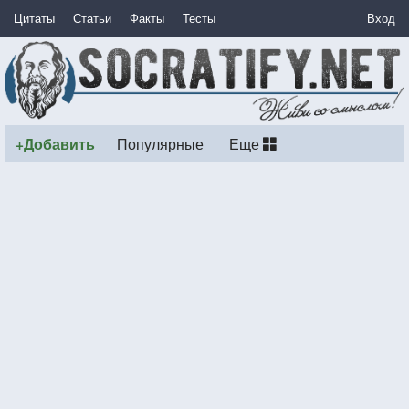
Цитаты
Статьи
Факты
Тесты
Вход
+Добавить
Популярные
Еще