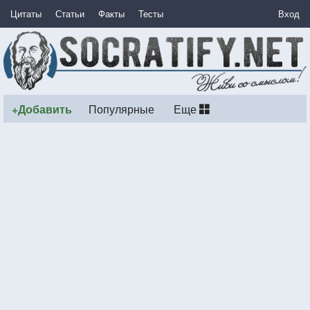
Цитаты
Статьи
Факты
Тесты
Вход
+Добавить
Популярные
Еще