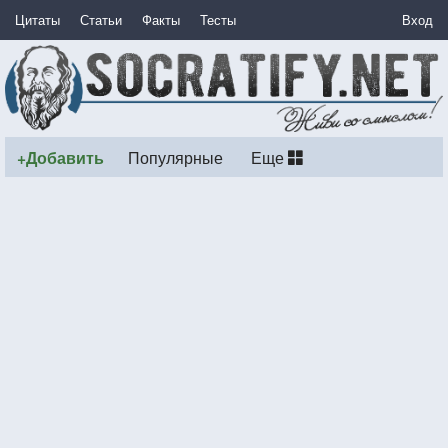
Цитаты
Статьи
Факты
Тесты
Вход
+Добавить
Популярные
Еще