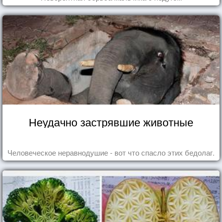
Неудачно застрявшие животные
Человеческое неравнодушие - вот что спасло этих бедолаг.