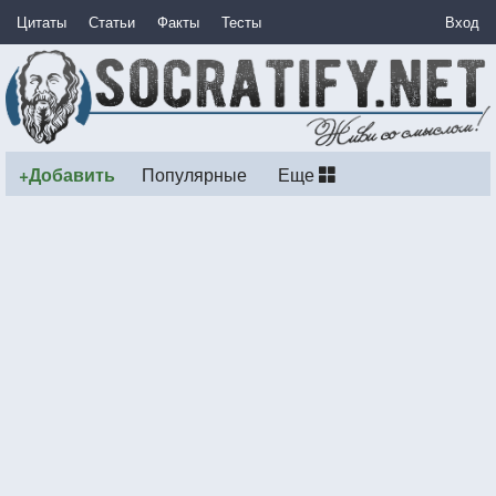
Цитаты
Статьи
Факты
Тесты
Вход
+Добавить
Популярные
Еще