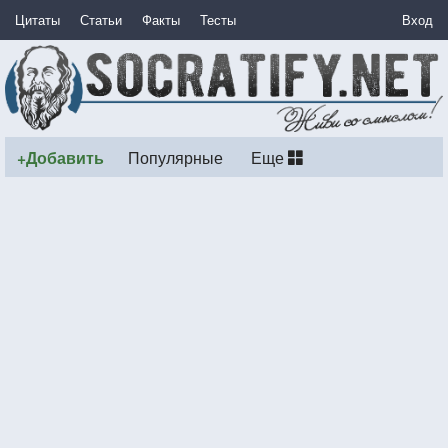
Цитаты
Статьи
Факты
Тесты
Вход
+Добавить
Популярные
Еще