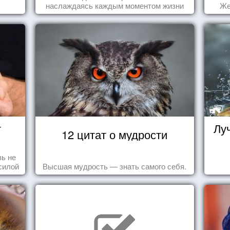
наслаждаясь каждым моментом жизни
Же
осознанно и с удовольствием. Как это,
попробуем разобраться на реальных
примерах.
т
Лу
12 цитат о мудрости
ь не
силой
Высшая мудрость — знать самого себя.
м ...