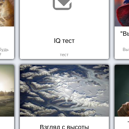
"В
IQ тест
будь
Вы
?
тест
Взгляд с высоты