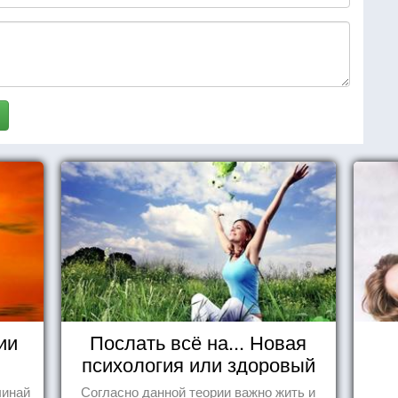
ии
Послать всё на... Новая
психология или здоровый
пофигизм.
чинай
Согласно данной теории важно жить и