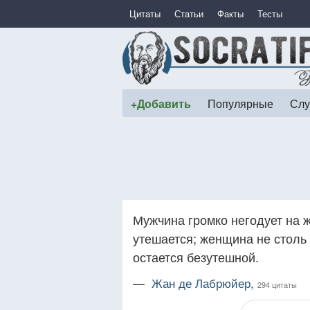
Цитаты
Статьи
Факты
Тесты
+Добавить
Популярные
Слу
Мужчина громко негодует на 
утешается; женщина не столь 
остается безутешной.
—
Жан де Лабрюйер,
294 цитаты