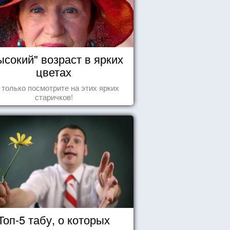
ысокий" возраст в ярких
цветах
 только посмотрите на этих ярких
старичков!
Топ-5 табу, о которых