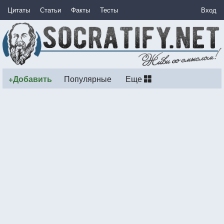
Цитаты
Статьи
Факты
Тесты
Вход
+Добавить
Популярные
Еще