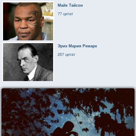
Майк Тайсон
77 цитат
Эрих Мария Ремарк
257 цитат