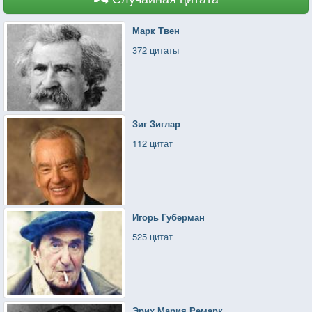
Марк Твен
372 цитаты
Зиг Зиглар
112 цитат
Игорь Губерман
525 цитат
Эрих Мария Ремарк