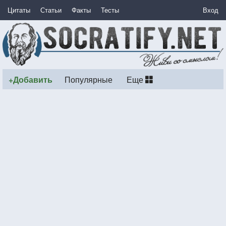
Цитаты
Статьи
Факты
Тесты
Вход
+Добавить
Популярные
Еще