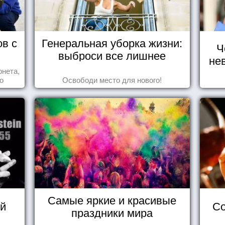
ов с
Генеральная уборка жизни:
Ч
выброси все лишнее
не
рнета,
о
Освободи место для нового!
ся,
Самые яркие и красивые
й
Со
праздники мира