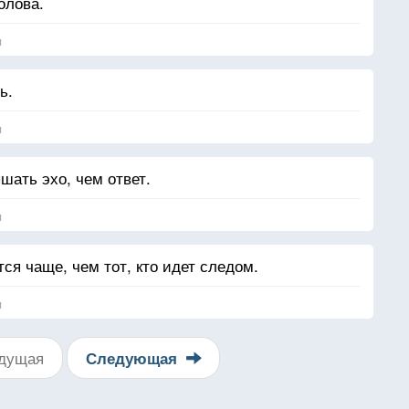
олова.
я
ь.
я
шать эхо, чем ответ.
я
тся чаще, чем тот, кто идет следом.
я
дущая
Следующая