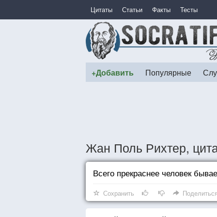
Цитаты
Статьи
Факты
Тесты
+Добавить
Популярные
Слу
Жан Поль Рихтер, цит
Всего прекраснее человек бывае
Сохранить
Поделитьс