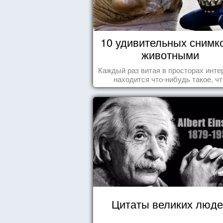
10 удивительных снимк
животными
Каждый раз витая в просторах инте
находится что-нибудь такое, чт
заставляет улыбнуться, удивить
восхититься...
Цитаты великих люде