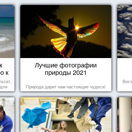
к
Лучшие фотографии
о к
природы 2021
льтат,
Вос
 для
Природа дарит нам настоящие чудеса!