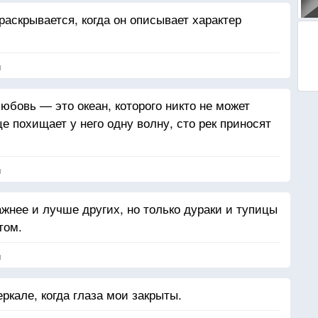
раскрывается, когда он описывает характер
я
бовь — это океан, которого никто не может
це похищает у него одну волну, сто рек приносят
я
ажнее и лучше других, но только дураки и тупицы
том.
я
еркале, когда глаза мои закрыты.