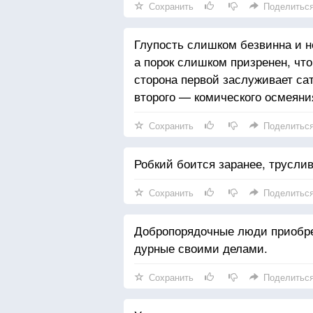
Сохранить
Поделитьс
Глупость слишком безвинна и н
а порок слишком призренен, чт
сторона первой заслуживает са
второго — комического осмеяни
Сохранить
Поделитьс
Робкий боится заранее, трусли
Сохранить
Поделитьс
Добропорядочные люди приобре
дурные своими делами.
Сохранить
Поделитьс