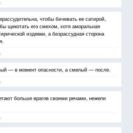
я
ерассудительна, чтобы бичевать ее сатирой,
обы щекотать его смехом, хотя аморальная
тирической издевки, а безрассудная сторона
я.
я
вый — в момент опасности, а смелый — после.
я
тают больше врагов своими речами, нежели
я