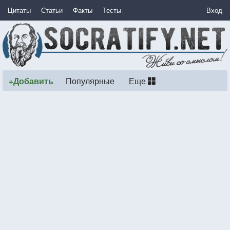
Цитаты
Статьи
Факты
Тесты
Вход
+Добавить
Популярные
Еще