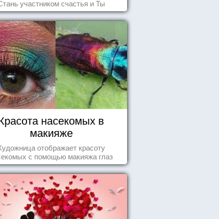
Стань участником счастья и Ты
Красота насекомых в
макияже
Художница отображает красоту
секомых с помощью макияжа глаз