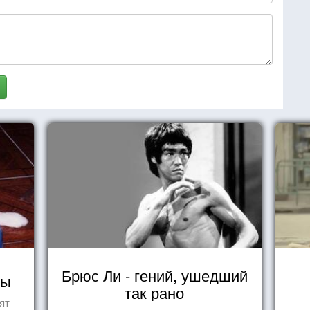
Брюс Ли - гений, ушедший
ды
так рано
ят