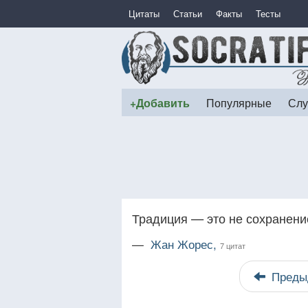
Цитаты
Статьи
Факты
Тесты
+Добавить
Популярные
Слу
Традиция — это не сохранение
—
Жан Жорес,
7 цитат
Преды