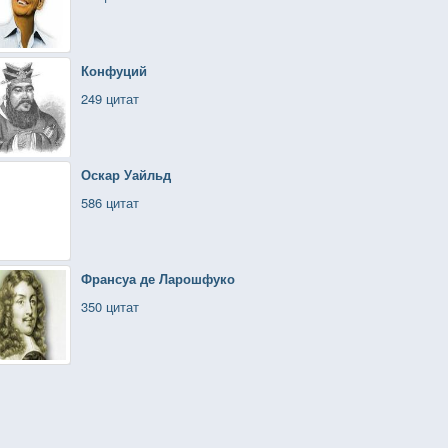
Конфуций
249 цитат
Оскар Уайльд
586 цитат
Франсуа де Ларошфуко
350 цитат