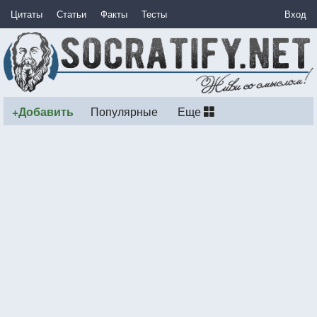
Цитаты
Статьи
Факты
Тесты
Вход
+Добавить
Популярные
Еще