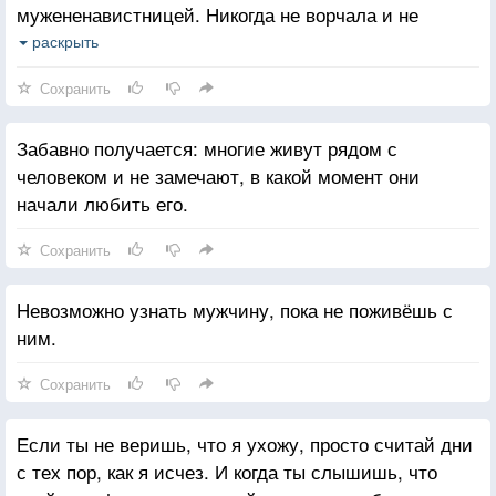
мужененавистницей. Никогда не ворчала и не
повышала голос, чтобы не обозвали стервой
раскрыть
Она так старалась, и все-таки этот незнакомый
Сохранить
парень швырнул её в сточную канаву, полную таких
слов, какими мужчина может обозвать женщину
Забавно получается: многие живут рядом с
только в приступе страшного гнева.
человеком и не замечают, в какой момент они
начали любить его.
Сохранить
Невозможно узнать мужчину, пока не поживёшь с
ним.
Сохранить
Если ты не веришь, что я ухожу, просто считай дни
с тех пор, как я исчез. И когда ты слышишь, что