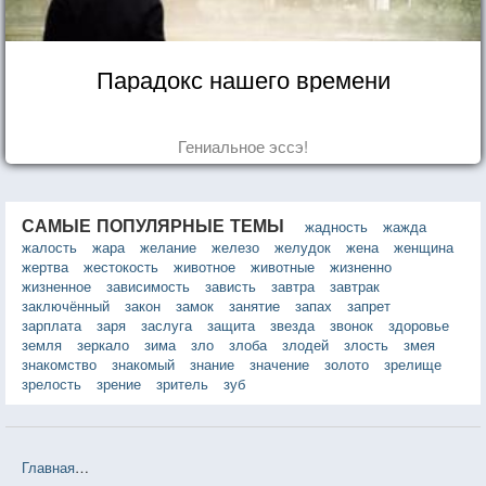
Парадокс нашего времени
Гениальное эссэ!
САМЫЕ ПОПУЛЯРНЫЕ ТЕМЫ
жадность
жажда
жалость
жара
желание
железо
желудок
жена
женщина
жертва
жестокость
животное
животные
жизненно
жизненное
зависимость
зависть
завтра
завтрак
заключённый
закон
замок
занятие
запах
запрет
зарплата
заря
заслуга
защита
звезда
звонок
здоровье
земля
зеркало
зима
зло
злоба
злодей
злость
змея
знакомство
знакомый
знание
значение
золото
зрелище
зрелость
зрение
зритель
зуб
Главная
❤❤❤ Жареные зелёные помидоры в кафе «Полустанок (Фэ