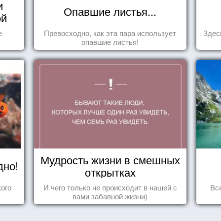
и
Опавшие листья...
ой
е
Превосходно, как эта пара использует
Здес
опавшие листья!
Мудрость жизни в смешных
дно!
открытках
ого
И чего только не происходит в нашей с
Вс
вами забавной жизни)