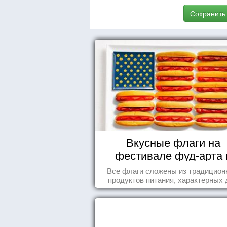
Сохранить
Вкусные флаги на
фестивале фуд-арта 
Сиднее
Все флаги сложены из традицио
продуктов питания, характерных 
этих стран.