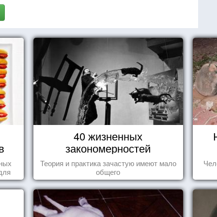
40 жизненных
в
закономерностей
нных
Теория и практика зачастую имеют мало
Чел
для
общего