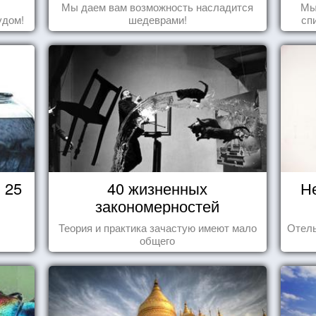
Мы даем вам возможность насладится
Мы
удом!
шедеврами!
сп
вещ
 25
40 жизненных
Н
закономерностей
Теория и практика зачастую имеют мало
Отель
общего