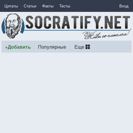
Цитаты
Статьи
Факты
Тесты
Вход
+Добавить
Популярные
Еще