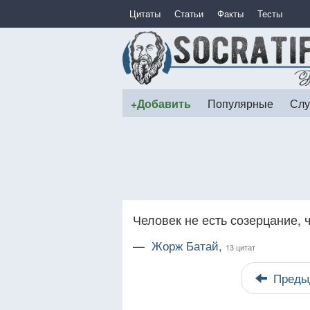
Цитаты
Статьи
Факты
Тесты
+Добавить
Популярные
Слу
Человек не есть созерцание, ч
—
Жорж Батай,
13 цитат
Преды