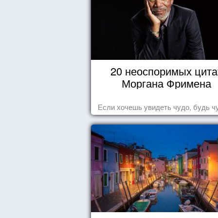
20 неоспоримых цита
Моргана Фримена
Если хочешь увидеть чудо, будь ч