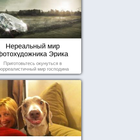
Нереальный мир
фотохудожника Эрика
Йоханссона
Приготовьтесь окунуться в
юрреалистичный мир господина
Йоханссона