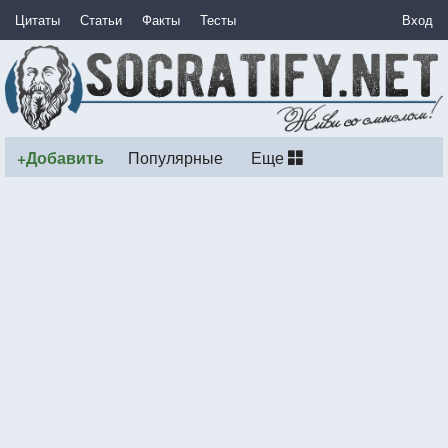
Цитаты
Статьи
Факты
Тесты
Вход
+Добавить
Популярные
Еще