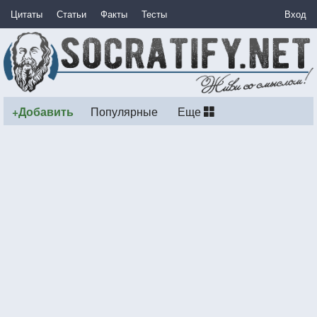
Цитаты
Статьи
Факты
Тесты
Вход
+Добавить
Популярные
Еще