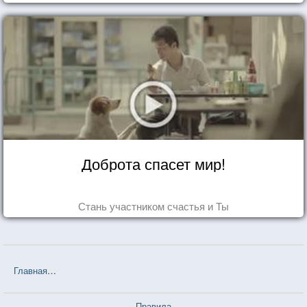
Доброта спасет мир!
Стань участником счастья и Ты
Главная
❤❤❤ Жутко громко & запредельно близко (Джонатан Саф
Правила