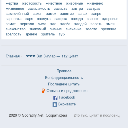
жертва
жестокость
животное
животные
жизненно
жизненное
зависимость
зависть
завтра
завтрак
заключённый
закон
замок
занятие
запах
запрет
зарплата
заря
заслуга
защита
звезда
звонок
здоровье
земля
зеркало
зима
зло
злоба
злодей
злость
змея
знакомство
знакомый
знание
значение
золото
зрелище
зрелость
зрение
зритель
зуб
Главная
❤❤❤ Зиг Зиглар — 112 цитат
Правила
Конфиденциальность
Последние цитаты
Отзывы и предложения
Facebook
Вконтакте
2026 © Socratify.Net, Сократифай
245 тыс. цитат и пословиц