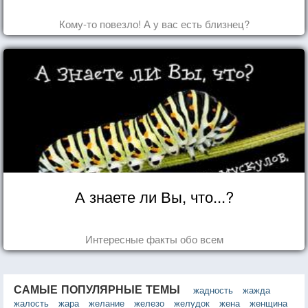
Кому-то повезло! А у вас есть близнец?
А знаете ли Вы, что...?
Интересные факты обо всем
САМЫЕ ПОПУЛЯРНЫЕ ТЕМЫ
жадность
жажда
жалость
жара
желание
железо
желудок
жена
женщина