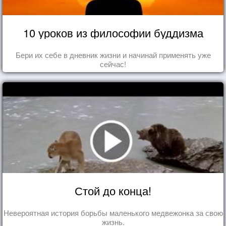
10 уроков из философии буддизма
Бери их себе в дневник жизни и начинай применять уже
сейчас!
Стой до конца!
Невероятная история борьбы маленького медвежонка за свою
жизнь.